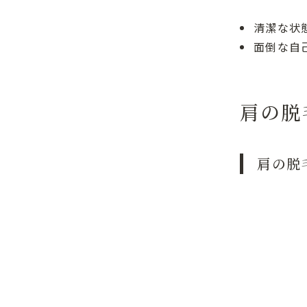
清潔な状
面倒な自
肩の脱
肩の脱