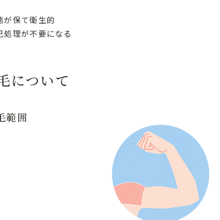
態が保て衛生的
己処理が不要になる
毛について
毛範囲